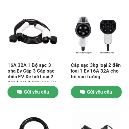
16A 32A 1 Bộ sạc 3
Cáp sạc 3kg loại 2 đến
pha Ev Cấp 3 Cáp sạc
loại 1 Ev 16A 32A cho
điện EV Xe hơi Loại 2
bộ sạc tường
đến Loại 2 Cáp sạc Ev
Trang chủ
Gửi yêu cầu
Gửi yêu cầu
Các sản phẩm
Về chúng tôi