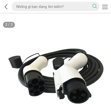
2
/
3