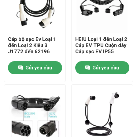
Tham quan nhà máy
Kiểm soát chất lượng
Cáp bộ sạc Ev Loại 1
HEIU Loại 1 đến Loại 2
đến Loại 2 Kiểu 3
Cáp EV TPU Cuộn dây
J1772 đến 62196
Cáp sạc EV IP55
Liên hệ chúng tôi
Gửi yêu cầu
Gửi yêu cầu
Tin tức
Các trường hợp
Yêu cầu báo giá
Bộ sạc EV di động